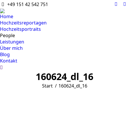
+49 151 42 542 751
Faceb
I
page
p
Home
open
o
Hochzeitsreportagen
in
in
Hochzeitsportraits
new
n
People
wind
w
Leistungen
Über mich
Blog
Kontakt
Search:
160624_dl_16
Sie befinden sich hier:
Start
160624_dl_16