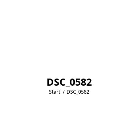
DSC_0582
Sie befinden sich hier:
Start
DSC_0582